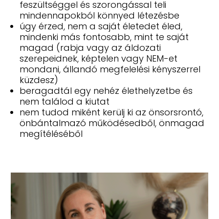
feszültséggel és szorongással teli
mindennapokból könnyed létezésbe
úgy érzed, nem a saját életedet éled,
mindenki más fontosabb, mint te saját
magad (rabja vagy az áldozati
szerepeidnek, képtelen vagy NEM-et
mondani, állandó megfelelési kényszerrel
küzdesz)
beragadtál egy nehéz élethelyzetbe és
nem találod a kiutat
nem tudod miként kerülj ki az önsorsrontó,
önbántalmazó működésedből, önmagad
megítéléséből