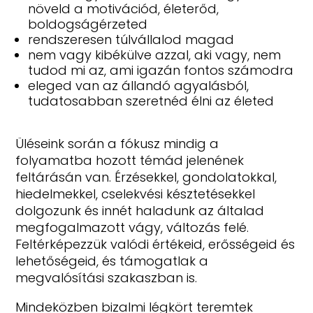
növeld a motivációd, életerőd,
boldogságérzeted
rendszeresen túlvállalod magad
nem vagy kibékülve azzal, aki vagy,
nem
tudod mi az, ami igazán fontos számodra
eleged van az állandó agyalásból,
tudatosabban szeretnéd élni az életed
Üléseink során a fókusz mindig a
folyamatba hozott témád jelenének
feltárásán van. Érzésekkel, gondolatokkal,
hiedelmekkel, cselekvési késztetésekkel
dolgozunk és innét haladunk az általad
megfogalmazott vágy, változás felé.
Feltérképezzük valódi értékeid, erősségeid és
lehetőségeid, és támogatlak a
megvalósítási szakaszban is.
Mindeközben bizalmi légkört teremtek