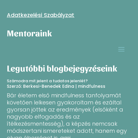
Adatkezelési Szabályzat
Mentoraink
Legutóbbi blogbejegyzéseink
Számodra mit jelent a tudatos jelenlét?
Szerző:
Berkesi-Benedek Edina
|
mindfulness
Bár életem első mindfulness tanfolyamát
követően lelkesen gyakoroltam és ezáltal
gyorsan jöttek az eredmények (elsőként a
nagyobb elfogadás és az
ítélkezésmentesség), a képzés nemcsak
módszertani ismereteket adott, hanem egy
olyan éberséget is, ami...