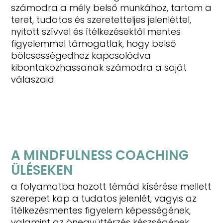
számodra a mély belső munkához, tartom a
teret, tudatos és szeretetteljes jelenléttel,
nyitott szívvel és ítélkezésektől mentes
figyelemmel támogatlak, hogy belső
bölcsességedhez kapcsolódva
kibontakozhassanak számodra a saját
válaszaid.
A MINDFULNESS COACHING 
ÜLÉSEKEN
a folyamatba hozott témád kísérése mellett
szerepet kap a tudatos jelenlét, vagyis az
ítélkezésmentes figyelem képességének,
valamint az önegyüttérzés készségének