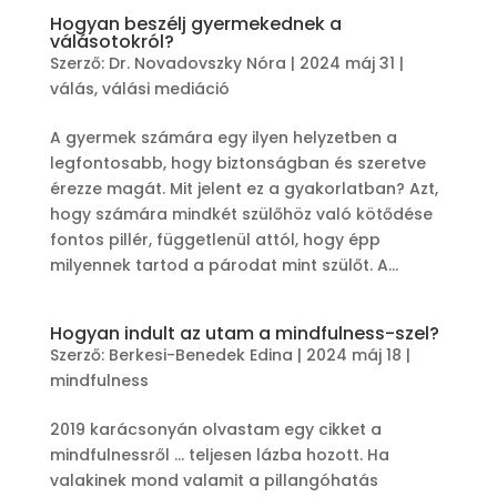
Hogyan beszélj gyermekednek a
válásotokról?
Szerző:
Dr. Novadovszky Nóra
|
2024 máj 31
|
válás
,
válási mediáció
A gyermek számára egy ilyen helyzetben a
legfontosabb, hogy biztonságban és szeretve
érezze magát. Mit jelent ez a gyakorlatban? Azt,
hogy számára mindkét szülőhöz való kötődése
fontos pillér, függetlenül attól, hogy épp
milyennek tartod a párodat mint szülőt. A...
Hogyan indult az utam a mindfulness-szel?
Szerző:
Berkesi-Benedek Edina
|
2024 máj 18
|
mindfulness
2019 karácsonyán olvastam egy cikket a
mindfulnessről … teljesen lázba hozott. Ha
valakinek mond valamit a pillangóhatás