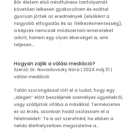
Bár életem első mindfulness tanfolyamát
követően lelkesen gyakoroltam és ezáltal
gyorsan jöttek az eredmények (elsőként a
nagyobb elfogadás és az ítélkezésmentesség),
a képzés nemcsak módszertani ismereteket
adott, hanem egy olyan éberséget is, ami
teljesen...
Hogyan zajlik a válási mediáció?
Szerző:
Dr. Novadovszky Nóra
|
2024 máj 31
|
válási mediáció
Talán szorongással tölt el a tudat, hogy egy
„idegen” előtt beszéljetek személyes ügyeitekről,
vagy szálljatok vitába a másikkal. Természetes
ez az érzés, azonban hadd oszlassam el a
félelmeidet! Te is azt szeretnéd, ha ebben a
nehéz élethelyzetben megszületne a...