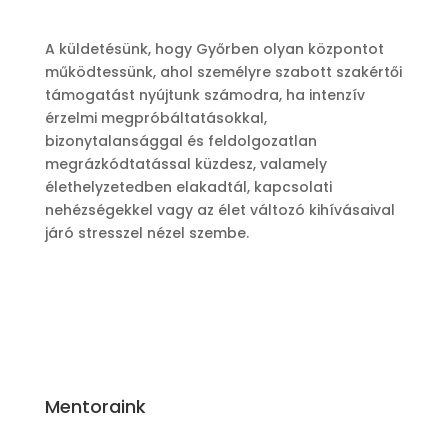
A küldetésünk, hogy Győrben olyan központot
működtessünk, ahol személyre szabott szakértői
támogatást nyújtunk számodra, ha intenzív
érzelmi megpróbáltatásokkal,
bizonytalansággal és feldolgozatlan
megrázkódtatással küzdesz, valamely
élethelyzetedben elakadtál, kapcsolati
nehézségekkel vagy az élet változó kihívásaival
járó stresszel nézel szembe.
Adatkezelési Szabályzat
Mentoraink