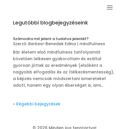
Legutóbbi blogbejegyzéseink
Számodra mit jelent a tudatos jelenlét?
Szerző:
Berkesi-Benedek Edina
|
mindfulness
Bár életem első mindfulness tanfolyamát
követően lelkesen gyakoroltam és ezáltal
gyorsan jöttek az eredmények (elsőként a
nagyobb elfogadás és az ítélkezésmentesség),
a képzés nemcsak módszertani ismereteket
adott, hanem egy olyan éberséget is, ami...
« Régebbi bejegyzések
© 2026 Minden jog fenntartva!